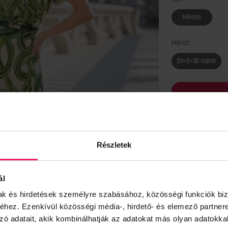
Mintás
Méret:
S1=S=36 méret
Termék leírás
Mintás, kever szál
Részletek
enyhén A-vonalú s
Oldalán rávart tex
Az öv nem tartozé
ál
Anyagösszetétel:
mak és hirdetések személyre szabásához, közösségi funkciók biz
Mosási tájékoztató
hez. Ezenkívül közösségi média-, hirdető- és elemező partner
A modell xs méretet
zó adatait, akik kombinálhatják az adatokat más olyan adatokka