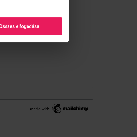
abb Magenta nyári kollekciót.
termék.
Összes elfogadása
Save