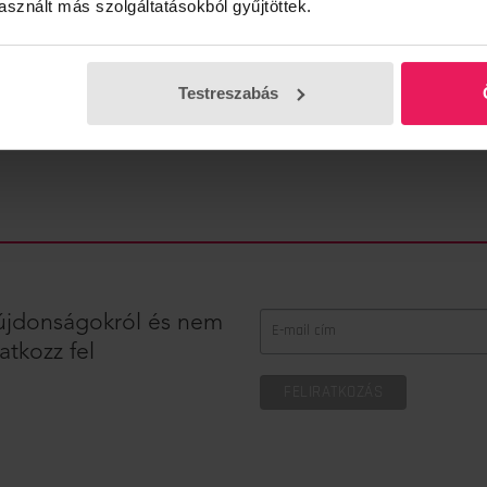
sznált más szolgáltatásokból gyűjtöttek.
Fedezd fel a legúj
Minőségi magyar 
Testreszabás
z újdonságokról és nem
atkozz fel