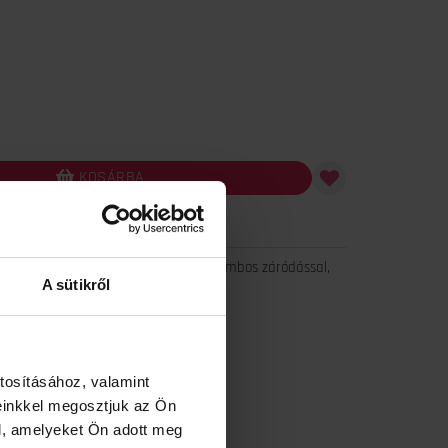
KOSÁRBA
as Magenta ruha, rövid ujjal, elején gombos záródással,
A sütikről
zoknyarésszel.
til Magenta márkajelzés.
ka a ruhának.
tosításához, valamint
: Bevarrt címke alapján.
einkkel megosztjuk az Ön
 visel.
l, amelyeket Ön adott meg