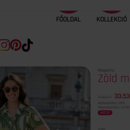
FŐOLDAL
KOLLEKCIÓ
Magenta
Zöld m
33.53
47.900 Ft
Kedvezmény:
30%
Megtakarítás:
14.370
AKCIÓ
Szín: