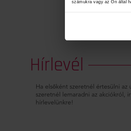
számukra vagy az Ön által ha
Hírlevél
Ha elsőként szeretnél értesülni a
szeretnél lemaradni az akciókról, ir
hírlevelünkre!