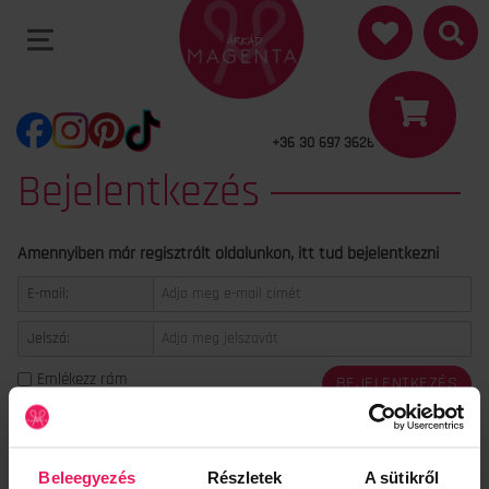
+36 30 697 3626
Bejelentkezés
Amennyiben már regisztrált oldalunkon, itt tud bejelentkezni
E-mail:
Jelszó:
Emlékezz rám
BEJELENTKEZÉS
Elfelejtette jelszavát?
Beleegyezés
Részletek
A sütikről