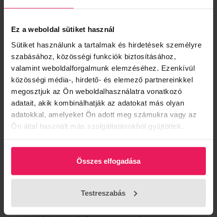
Hírlevél
Ez a weboldal sütiket használ
Ha elsőként szeretnél értesülni az
Sütiket használunk a tartalmak és hirdetések személyre
szabásához, közösségi funkciók biztosításához,
újdonságokról és nem szeretnél
valamint weboldalforgalmunk elemzéséhez. Ezenkívül
lemaradni az akciókról, iratkozz fel
közösségi média-, hirdető- és elemező partnereinkkel
hírlevelünkre!
megosztjuk az Ön weboldalhasználatra vonatkozó
adatait, akik kombinálhatják az adatokat más olyan
adatokkal, amelyeket Ön adott meg számukra vagy az
Ön által használt más szolgáltatásokból gyűjtöttek.
Összes elfogadása
Testreszabás