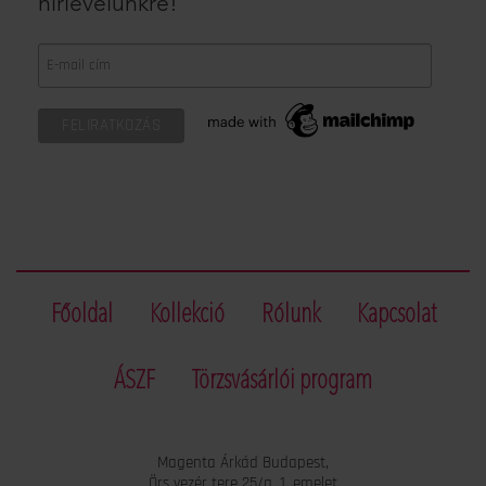
hírlevelünkre!
Főoldal
Kollekció
Rólunk
Kapcsolat
ÁSZF
Törzsvásárlói program
Magenta Árkád Budapest,
Örs vezér tere 25/a, 1. emelet