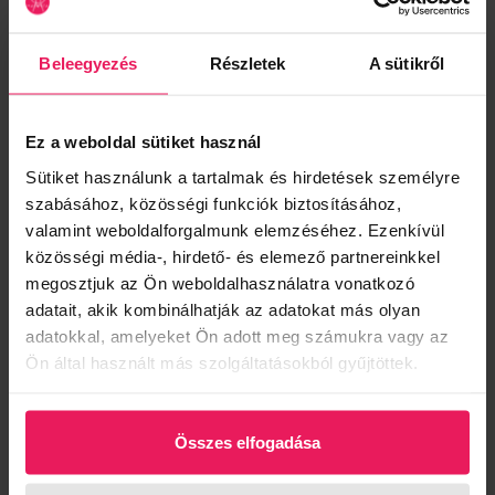
8.450 Ft
16.900 Ft
Kedvezmény:
50%
Megtakarítás:
8.450 Ft
Beleegyezés
Részletek
A sütikről
AKCIÓ
Szín:
Ez a weboldal sütiket használ
Sárga
Sütiket használunk a tartalmak és hirdetések személyre
szabásához, közösségi funkciók biztosításához,
valamint weboldalforgalmunk elemzéséhez. Ezenkívül
Méret:
közösségi média-, hirdető- és elemező partnereinkkel
ONE SIZE
megosztjuk az Ön weboldalhasználatra vonatkozó
adatait, akik kombinálhatják az adatokat más olyan
KOSÁRBA
adatokkal, amelyeket Ön adott meg számukra vagy az
Ön által használt más szolgáltatásokból gyűjtöttek.
Termék leírás
Finom, vékony kötésű, elasztikus sapka széles visszahajtott résszel és
Összes elfogadása
elülső márkajelzéssel, amely stílusosan ötvözi a kényelmet és a
modern megjelenést.