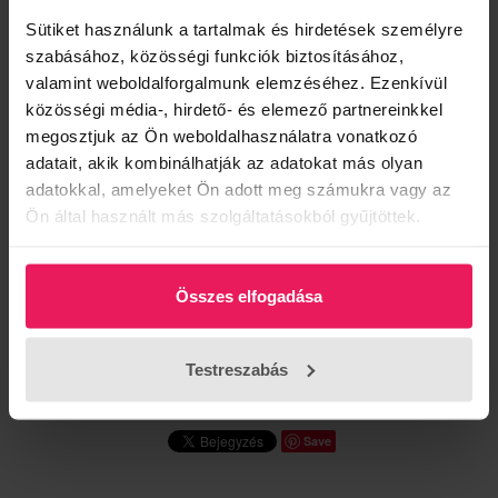
Sütiket használunk a tartalmak és hirdetések személyre
Ez a termék jelenleg nem rendelhető
szabásához, közösségi funkciók biztosításához,
valamint weboldalforgalmunk elemzéséhez. Ezenkívül
Termék leírás
közösségi média-, hirdető- és elemező partnereinkkel
megosztjuk az Ön weboldalhasználatra vonatkozó
Vékony, valódi bőrből készült Magenta öv púder színben, állítható
csattal. Letisztult megjelenésének köszönhetően könnyedén
adatait, akik kombinálhatják az adatokat más olyan
kombinálható mind hétköznapi, mind elegáns öltözetekkel.
adatokkal, amelyeket Ön adott meg számukra vagy az
Ön által használt más szolgáltatásokból gyűjtöttek.
Anyagösszetétel:
Mosási tájékoztató: Bevarrt címke alapján.
A modell xs méretet visel.
Összes elfogadása
Fedezd fel a legújabb Magenta nyári kollekciót.
Testreszabás
Minőségi magyar termék.
Save