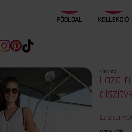
FŐOLDAL
KOLLEKCIÓ
Magenta
Laza r
díszítv
Ez a termék
Termék leírás