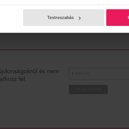
Testreszabás
z újdonságokról és nem
atkozz fel