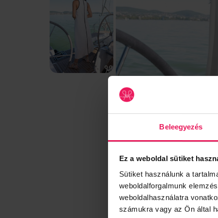
Beleegyezés
Ez a weboldal sütiket haszn
Sütiket használunk a tartal
weboldalforgalmunk elemzésé
weboldalhasználatra vonatko
számukra vagy az Ön által ha