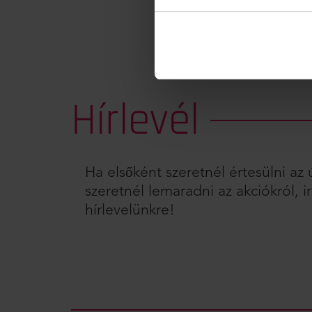
Hírlevél
Ha elsőként szeretnél értesülni a
szeretnél lemaradni az akciókról, ir
hírlevelünkre!