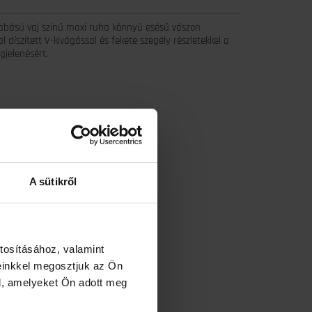
abású vaj színű maxi ruha könnyű esésű vászon
 díszített V-kivágással és fekete szegély részletekkel a
gjelenésért.
: Bevarrt címke alapján.
 visel.
abb Magenta nyári kollekciót.
A sütikről
termék.
Save
tosításához, valamint
einkkel megosztjuk az Ön
l, amelyeket Ön adott meg