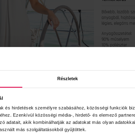
Bővebb, lazább sz
anyagból, hajtással
légies, elegáns me
Anyagösszetétel:
90% műselyem
10% poliészter
Mosási tájékoztató
A modell xs méretet
Fedezd fel a legúj
Részletek
Minőségi magyar 
ál
mak és hirdetések személyre szabásához, közösségi funkciók biz
hez. Ezenkívül közösségi média-, hirdető- és elemező partner
zó adatait, akik kombinálhatják az adatokat más olyan adatokka
sznált más szolgáltatásokból gyűjtöttek.