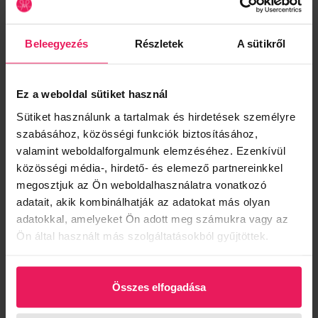
5.100 Ft
8.500 Ft
Kedvezmény:
40%
Megtakarítás:
3.400 Ft
Beleegyezés
Részletek
A sütikről
AKCIÓ
Szín:
Ez a weboldal sütiket használ
Sütiket használunk a tartalmak és hirdetések személyre
Keki
szabásához, közösségi funkciók biztosításához,
valamint weboldalforgalmunk elemzéséhez. Ezenkívül
Méret:
közösségi média-, hirdető- és elemező partnereinkkel
S2=M=38 méret
megosztjuk az Ön weboldalhasználatra vonatkozó
adatait, akik kombinálhatják az adatokat más olyan
adatokkal, amelyeket Ön adott meg számukra vagy az
KOSÁRBA
Ön által használt más szolgáltatásokból gyűjtöttek.
Termék leírás
Vékony, valódi bőrből készült Magenta öv khaki színben. Letisztult
Összes elfogadása
megjelenésének köszönhetően könnyedén kombinálható mind
hétköznapi, mind elegáns öltözetekkel.