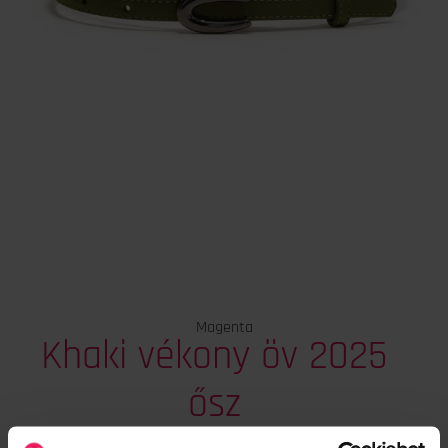
Magenta
Khaki vékony öv 2025
ősz