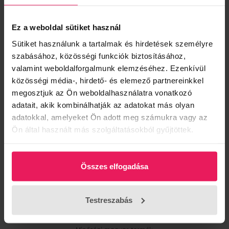
Magenta
Ez a weboldal sütiket használ
Kék színű short
Sütiket használunk a tartalmak és hirdetések személyre
szabásához, közösségi funkciók biztosításához,
valamint weboldalforgalmunk elemzéséhez. Ezenkívül
Ez a termék jelenleg nem rendelhető
közösségi média-, hirdető- és elemező partnereinkkel
megosztjuk az Ön weboldalhasználatra vonatkozó
Termék leírás
adatait, akik kombinálhatják az adatokat más olyan
adatokkal, amelyeket Ön adott meg számukra vagy az
Kék színű, laza szabásvonalú Magenta short.
Ön által használt más szolgáltatásokból gyűjtöttek.
Anyagösszetétel:
82% viszkóz
18% len
Összes elfogadása
Mosási tájékoztató: Bevarrt címke alapján.
A modell xs méretet visel.
Testreszabás
Fedezd fel a legújabb Magenta nyári kollekciót.