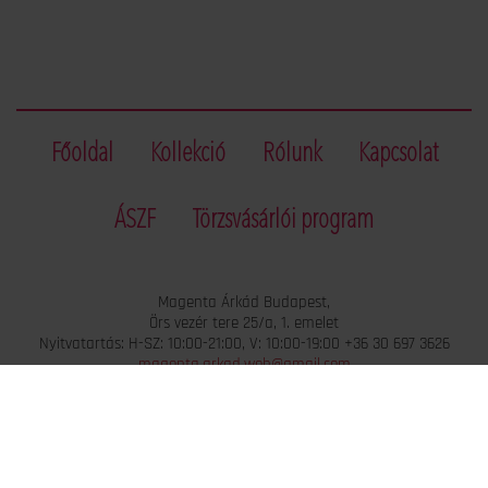
Főoldal
Kollekció
Rólunk
Kapcsolat
ÁSZF
Törzsvásárlói program
Magenta Árkád Budapest,
Örs vezér tere 25/a, 1. emelet
Nyitvatartás: H-SZ: 10:00-21:00, V: 10:00-19:00 +36 30 697 3626
magenta.arkad.web@gmail.com
|
Arculat: www.lollipopart.hu
Webshop by: