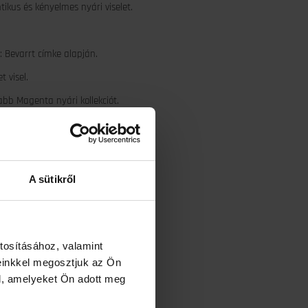
tikus és kényelmes nyári viselet.
: Bevarrt címke alapján.
 visel.
abb Magenta nyári kollekciót.
termék.
Save
A sütikről
tosításához, valamint
einkkel megosztjuk az Ön
l, amelyeket Ön adott meg