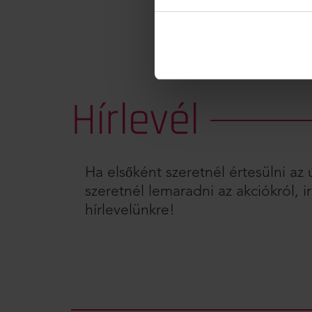
Hírlevél
Ha elsőként szeretnél értesülni a
szeretnél lemaradni az akciókról, ir
hírlevelünkre!