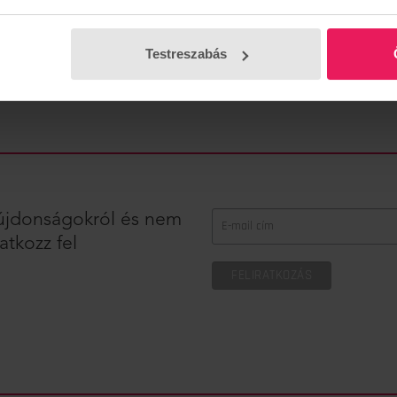
Testreszabás
z újdonságokról és nem
atkozz fel