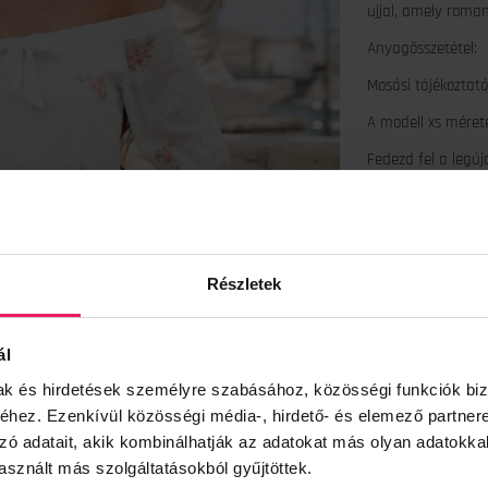
ujjal, amely roman
Anyagösszetétel:
Mosási tájékoztató
A modell xs méretet
Fedezd fel a legúj
Minőségi magyar 
Részletek
ál
mak és hirdetések személyre szabásához, közösségi funkciók biz
hez. Ezenkívül közösségi média-, hirdető- és elemező partner
zó adatait, akik kombinálhatják az adatokat más olyan adatokka
sznált más szolgáltatásokból gyűjtöttek.