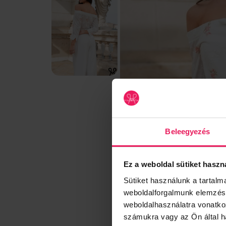
Beleegyezés
Ez a weboldal sütiket haszn
Sütiket használunk a tartal
weboldalforgalmunk elemzésé
weboldalhasználatra vonatko
számukra vagy az Ön által ha