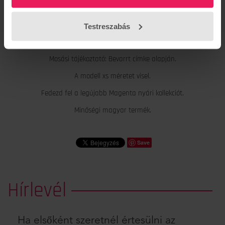
A-vonalú, térdig érő csipkés szoknya vajszínben, hátul cipzáras
záródással, amely elegáns és nőies megjelenést biztosít.
Testreszabás
Anyagösszetétel:
Mosási tájékoztató: Bevarrt címke alapján.
A modell xs méretet visel.
Fedezd fel a legújabb Magenta nyári kollekciót.
Minőségi magyar termék.
Save
Hírlevél
Ha elsőként szeretnél értesülni az