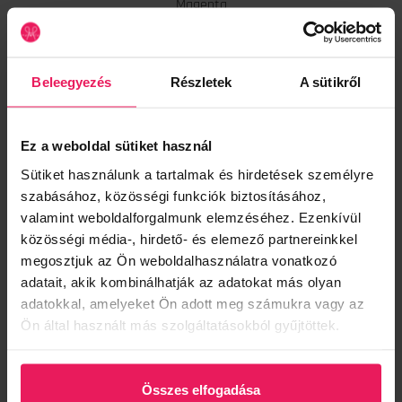
Magenta
Csipkés szoknya
22.330 Ft
Beleegyezés
Részletek
A sütikről
31.900 Ft
Kedvezmény:
30%
Megtakarítás:
9.570 Ft
AKCIÓ
Ez a weboldal sütiket használ
Sütiket használunk a tartalmak és hirdetések személyre
Szín:
szabásához, közösségi funkciók biztosításához,
valamint weboldalforgalmunk elemzéséhez. Ezenkívül
Vaj
közösségi média-, hirdető- és elemező partnereinkkel
megosztjuk az Ön weboldalhasználatra vonatkozó
Méret:
adatait, akik kombinálhatják az adatokat más olyan
XS
S1=S=36 méret
S2=M=38 méret
adatokkal, amelyeket Ön adott meg számukra vagy az
Ön által használt más szolgáltatásokból gyűjtöttek.
KOSÁRBA
Összes elfogadása
Termék leírás